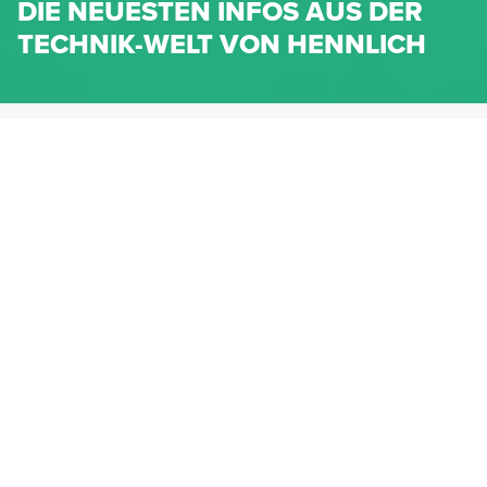
DIE NEUESTEN INFOS AUS DER
TECHNIK-WELT VON HENNLICH
HENNLICH.AT
NEWS
NEWS-KATEGORIEN
Dichtungen
Federn & Maschinenelemente
Lineartechnik
Fluidtechnik