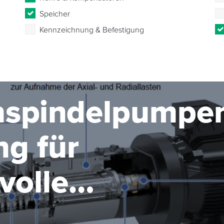
Speicher
Kennzeichnung & Befestigung
nspindelpumpe
ng für
volle
gaben