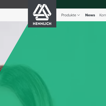
HENNLICH
(aktiv)
Produkte
News
Kon
Dropdown-Menü Produkte 