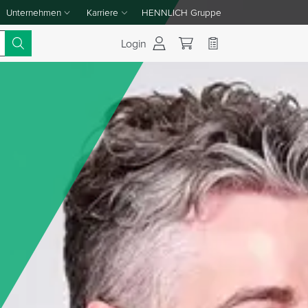
Unternehmen
Karriere
HENNLICH Gruppe
Dropdown-Menü Unternehmen umschalten
Dropdown-Menü Karriere umschalten
Login