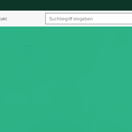
Suchbegriff
takt
umschalten