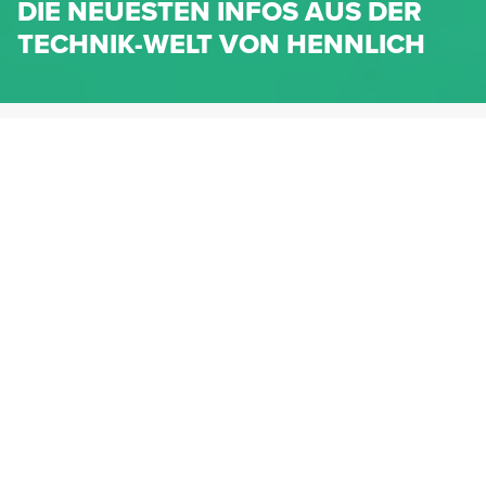
DIE NEUESTEN INFOS AUS DER
TECHNIK-WELT VON HENNLICH
HENNLICH.AT
NEWS
NEWS-KATEGORIEN
Dichtungen
Federn & Maschinenelemente
Lineartechnik
Fluidtechnik