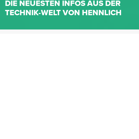
DIE NEUESTEN INFOS AUS DER
TECHNIK-WELT VON HENNLICH
HENNLICH.AT
NEWS
NEWS-KATEGORIEN
Dichtungen
Federn & Maschinenelemente
Lineartechnik
Fluidtechnik