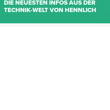
DIE NEUESTEN INFOS AUS DER
TECHNIK-WELT VON HENNLICH
HENNLICH.AT
NEWS
NEWS-KATEGORIEN
Dichtungen
Federn & Maschinenelemente
Lineartechnik
Fluidtechnik