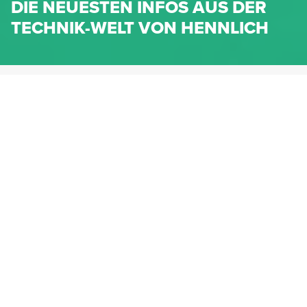
DIE NEUESTEN INFOS AUS DER
TECHNIK-WELT VON HENNLICH
HENNLICH.AT
NEWS
NEWS-KATEGORIEN
Dichtungen
Federn & Maschinenelemente
Lineartechnik
Fluidtechnik