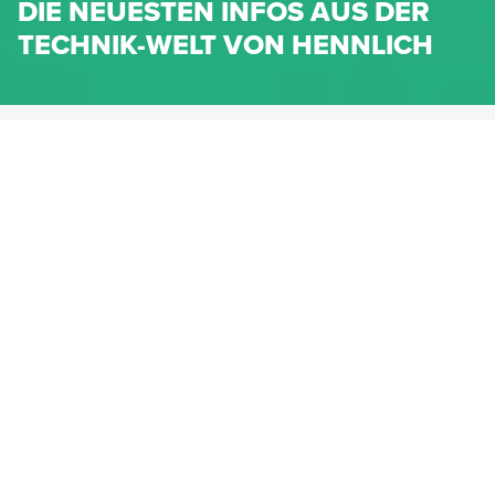
DIE NEUESTEN INFOS AUS DER
TECHNIK-WELT VON HENNLICH
HENNLICH.AT
NEWS
NEWS-KATEGORIEN
Dichtungen
Federn & Maschinenelemente
Lineartechnik
Fluidtechnik