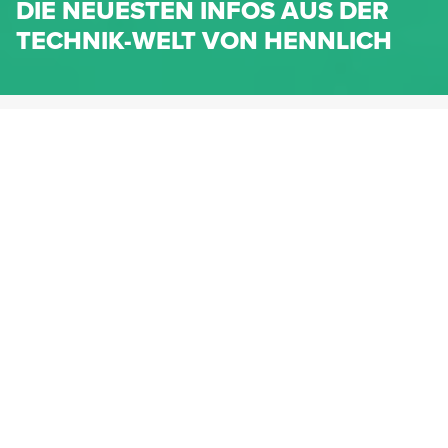
DIE NEUESTEN INFOS AUS DER
TECHNIK-WELT VON HENNLICH
HENNLICH.AT
NEWS
NEWS-KATEGORIEN
Dichtungen
Federn & Maschinenelemente
Lineartechnik
Fluidtechnik