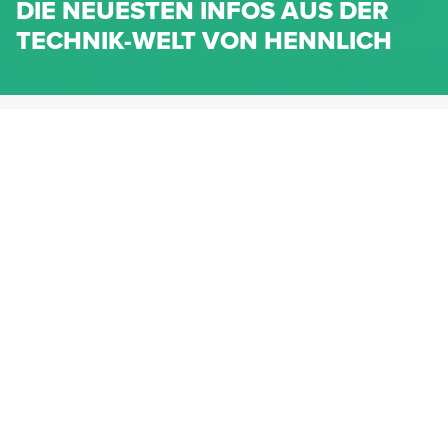
DIE NEUESTEN INFOS AUS DER
TECHNIK-WELT VON HENNLICH
HENNLICH.AT
NEWS
NEWS-KATEGORIEN
Dichtungen
Federn & Maschinenelemente
Lineartechnik
Fluidtechnik