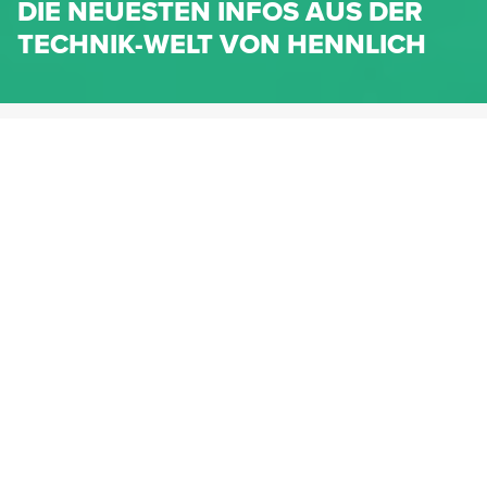
DIE NEUESTEN INFOS AUS DER
TECHNIK-WELT VON HENNLICH
HENNLICH.AT
NEWS
NEWS-KATEGORIEN
Dichtungen
Federn & Maschinenelemente
Lineartechnik
Fluidtechnik