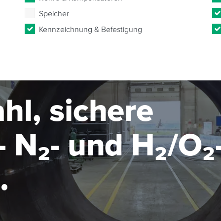
Speicher
Kennzeichnung & Befestigung
hl, sichere
 N₂- und H₂/O₂
seanlage im MW