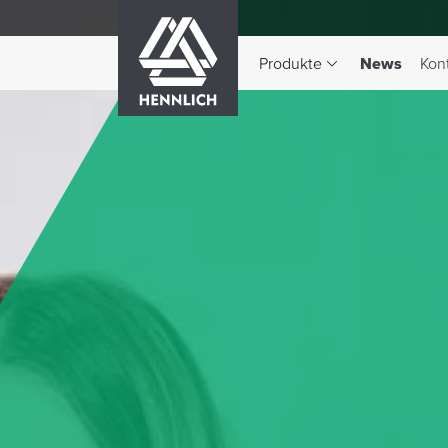
HENNLICH
(aktiv)
Produkte
News
Kon
Dropdown-Menü Produkte 