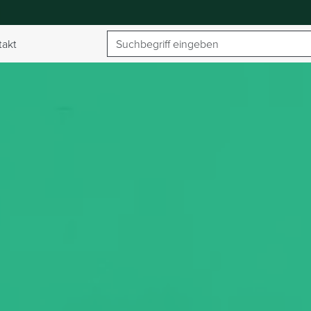
Suchbegriff
takt
umschalten