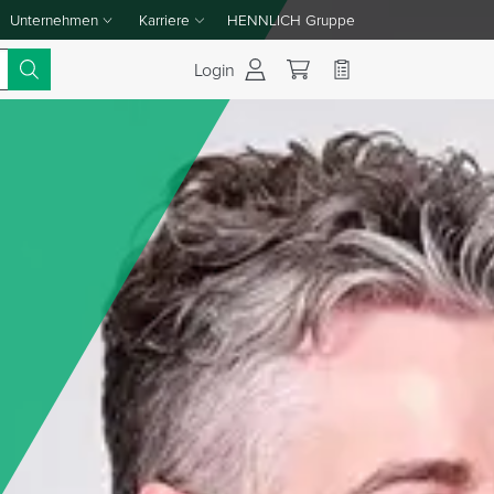
Unternehmen
Karriere
HENNLICH Gruppe
Dropdown-Menü Unternehmen umschalten
Dropdown-Menü Karriere umschalten
Login