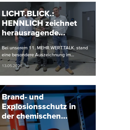
LICHT.BLICK.:
HENNLICH zeichnet
herausragende
Projekte aus
Bei unserem 11. MEHR.WERT.TALK. stand
eine besondere Auszeichnung im
Mittelpunkt: Zum ersten Mal wurde im
13.05.2026
Zuge von LICHT.BLICK. eines von drei…
Brand- und
Explosionsschutz in
der chemischen
Industrie: Ein