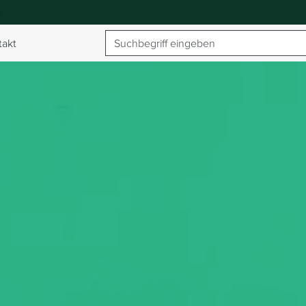
Suchbegriff
takt
umschalten