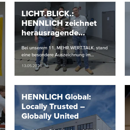
LICHT.BLICK.:
HENNLICH zeichnet
herausragende
Projekte aus
Bei unserem 11. MEHR.WERT.TALK. stand
eine besondere Auszeichnung im
Mittelpunkt: Zum ersten Mal wurde im
13.05.2026
Zuge von LICHT.BLICK. eines von drei…
HENNLICH Global:
Locally Trusted –
Globally United