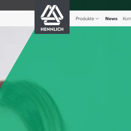
HENNLICH
(aktiv)
Produkte
News
Kon
Dropdown-Menü Produkte 