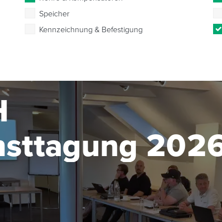
Speicher
Kennzeichnung & Befestigung
H
nsttagung 202