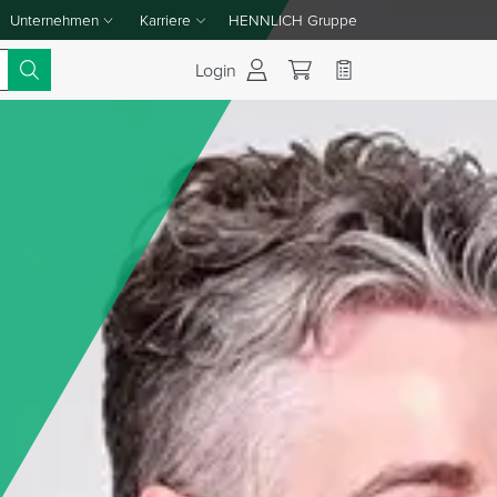
Unternehmen
Karriere
HENNLICH Gruppe
Dropdown-Menü Unternehmen umschalten
Dropdown-Menü Karriere umschalten
Login