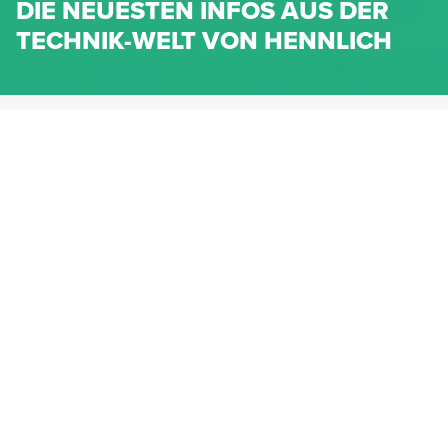
DIE NEUESTEN INFOS AUS DER
TECHNIK-WELT VON HENNLICH
HENNLICH.AT
NEWS
NEWS-KATEGORIEN
Dichtungen
Federn & Maschinenelemente
Lineartechnik
Fluidtechnik