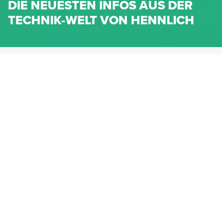
DIE NEUESTEN INFOS AUS DER
TECHNIK-WELT VON HENNLICH
HENNLICH.AT
NEWS
NEWS-KATEGORIEN
Dichtungen
Federn & Maschinenelemente
Lineartechnik
Fluidtechnik