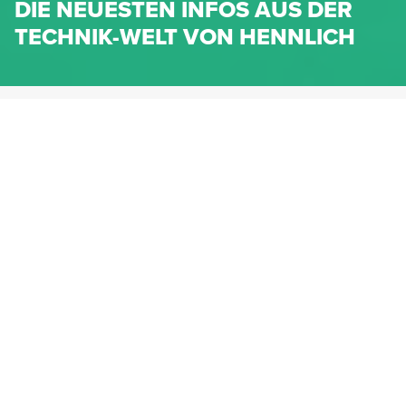
DIE NEUESTEN INFOS AUS DER
TECHNIK-WELT VON HENNLICH
HENNLICH.AT
NEWS
NEWS-KATEGORIEN
Dichtungen
Federn & Maschinenelemente
Lineartechnik
Fluidtechnik