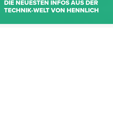
DIE NEUESTEN INFOS AUS DER
TECHNIK-WELT VON HENNLICH
HENNLICH.AT
NEWS
NEWS-KATEGORIEN
Dichtungen
Federn & Maschinenelemente
Lineartechnik
Fluidtechnik