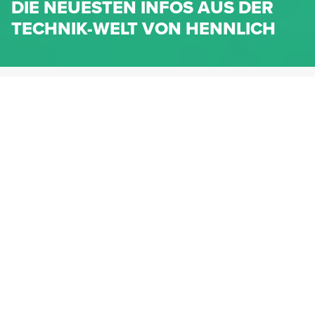
DIE NEUESTEN INFOS AUS DER
TECHNIK-WELT VON HENNLICH
HENNLICH.AT
NEWS
NEWS-KATEGORIEN
Dichtungen
Federn & Maschinenelemente
Lineartechnik
Fluidtechnik