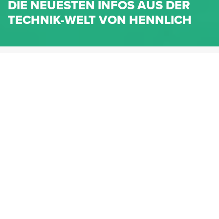
DIE NEUESTEN INFOS AUS DER
TECHNIK-WELT VON HENNLICH
HENNLICH.AT
NEWS
NEWS-KATEGORIEN
Dichtungen
Federn & Maschinenelemente
Lineartechnik
Fluidtechnik