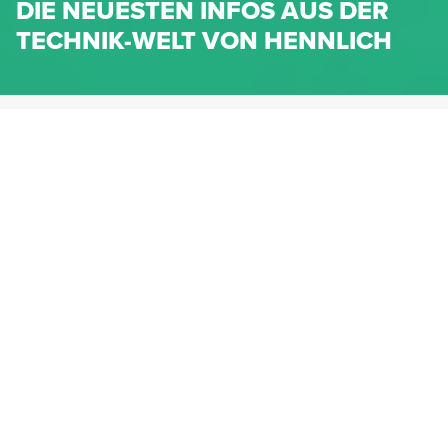
DIE NEUESTEN INFOS AUS DER
TECHNIK-WELT VON HENNLICH
HENNLICH.AT
NEWS
NEWS-KATEGORIEN
Dichtungen
Federn & Maschinenelemente
Lineartechnik
Fluidtechnik