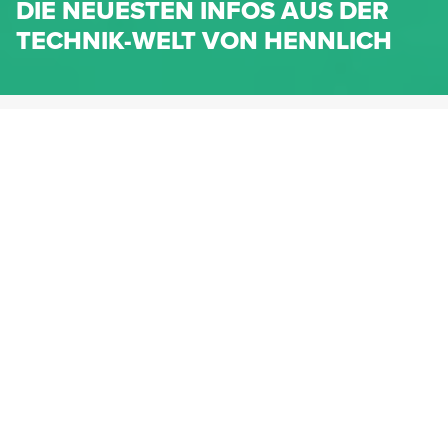
DIE NEUESTEN INFOS AUS DER
TECHNIK-WELT VON HENNLICH
HENNLICH.AT
NEWS
NEWS-KATEGORIEN
Dichtungen
Federn & Maschinenelemente
Lineartechnik
Fluidtechnik