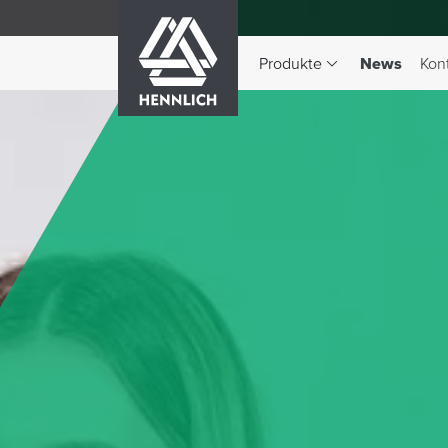
HENNLICH
(aktiv)
Produkte
News
Kon
Dropdown-Menü Produkte 