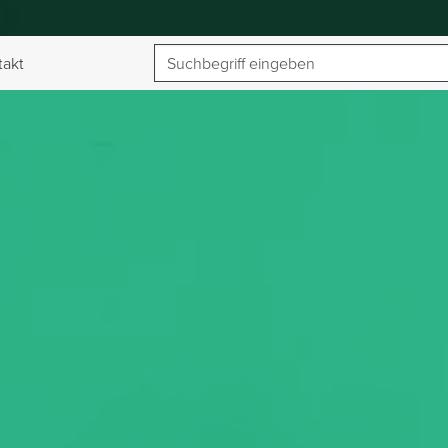
Suchbegriff
takt
umschalten