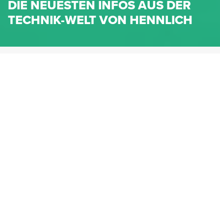
DIE NEUESTEN INFOS AUS DER
TECHNIK-WELT VON HENNLICH
HENNLICH.AT
NEWS
NEWS-KATEGORIEN
Dichtungen
Federn & Maschinenelemente
Lineartechnik
Fluidtechnik