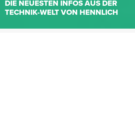
DIE NEUESTEN INFOS AUS DER
TECHNIK-WELT VON HENNLICH
HENNLICH.AT
NEWS
NEWS-KATEGORIEN
Dichtungen
Federn & Maschinenelemente
Lineartechnik
Fluidtechnik